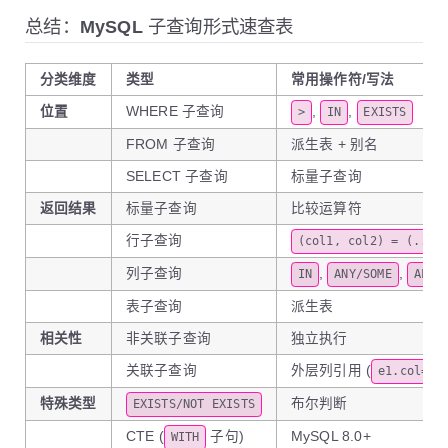
总结：MySQL 子查询形式速查表
分类维度
类型
常用操作符/写法
位置
WHERE 子查询
,
,
>
IN
EXISTS
FROM 子查询
派生表 + 别名
SELECT 子查询
标量子查询
返回结果
标量子查询
比较运算符
行子查询
(col1, col2) = (...)
列子查询
,
,
IN
ANY/SOME
ALL
表子查询
派生表
相关性
非关联子查询
独立执行
关联子查询
外层列引用 (
e1.col=e2
特殊类型
布尔判断
EXISTS/NOT EXISTS
CTE (
子句)
MySQL 8.0+
WITH