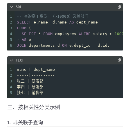
SQL
1
-- 查询高工资员工（>10000）及其部门
2
SELECT
 e.name, d.name 
AS
 dept_name
3
FROM
 (
4
SELECT
*
FROM
 employees 
WHERE
 salary 
>
10000
5
) 
AS
 e
6
JOIN
 departments d 
ON
 e.dept_id 
=
 d.id;
TEXT
1
name | dept_name
2
-----|----------
3
张三 | 研发部
4
李四 | 研发部
5
钱七 | 销售部
三、按相关性分类示例
1. 非关联子查询