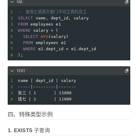
SQL
1
-- 查询工资高于部门平均工资的员工
2
SELECT
 name, dept_id, salary
3
FROM
 employees e1
4
WHERE
 salary 
>
 (
5
SELECT
AVG
(salary) 
6
FROM
 employees e2 
7
WHERE
 e2.dept_id 
=
 e1.dept_id
8
);
TEXT
1
name | dept_id | salary
2
-----|---------|-------
3
张三 | 1       | 15000
4
钱七 | 2       | 11000
四、特殊类型示例
1. EXISTS 子查询