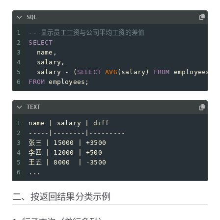
SQL
1
-- 显示员工工资与公司平均工资的差值
2
SELECT
3
  name,
4
  salary,
5
  salary 
-
 (
SELECT
AVG
(salary) 
FROM
 employees) 
6
FROM
 employees;
TEXT
1
name | salary | diff
2
-----|--------|---------
3
张三 | 15000 | +3500
4
李四 | 12000 | +500
5
王五 | 8000  | -3500
6
...
二、按返回结果分类示例