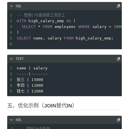
SQL
1
-- 使用CTE查询高工资员工
2
WITH
 high_salary_emp 
AS
 (
3
SELECT
*
FROM
 employees 
WHERE
 salary 
>
10000
4
)
5
SELECT
 name, salary 
FROM
 high_salary_emp;
6
TEXT
1
name | salary
2
-----|-------
3
张三 | 15000
4
李四 | 12000
5
钱七 | 11000
五、优化示例（JOIN替代IN）
SQL
1
-- 原始IN子查询