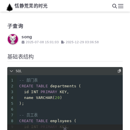
恬静荒芜的时光
子查询
song
2025-07-08 15:01:03
2025-12-29 03:06:58
基础表结构
SQL
1
-- 部门表
2
CREATE
TABLE
 departments (
3
  id 
INT
PRIMARY
 KEY,
4
  name 
VARCHAR
(
20
)
5
);
6
7
-- 员工表
8
CREATE
TABLE
 employees (
9
  id 
INT
PRIMARY
 KEY,