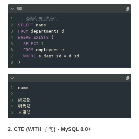
SQL
1
-- 查询有员工的部门
2
SELECT
 name 
3
FROM
 departments d
4
WHERE
EXISTS
 (
5
SELECT
1
6
FROM
 employees e 
7
WHERE
 e.dept_id 
=
 d.id
8
);
1
name
2
----
3
研发部
4
销售部
5
人事部
2. CTE (WITH 子句) - MySQL 8.0+