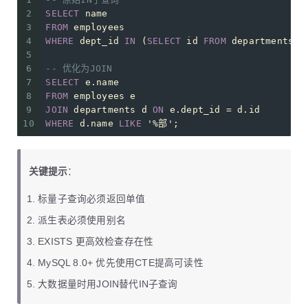
2
SELECT
 name 
3
FROM
 employees
4
WHERE
 dept_id 
IN
 (
SELECT
 id 
FROM
 departments 
W
5
6
-- 优化为JOIN
7
SELECT
 e.name 
8
FROM
 employees e
9
JOIN
 departments d 
ON
 e.dept_id 
=
 d.id
10
WHERE
 d.name 
LIKE
'%部'
;
关键提示
：
标量子查询必须返回单值
派生表必须使用别名
EXISTS 更高效检查存在性
MySQL 8.0+ 优先使用CTE提高可读性
大数据量时用JOIN替代IN子查询