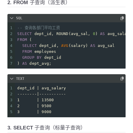
2. FROM 子查询（派生表）
SQL
1
-- 查询各部门平均工资
2
SELECT
 dept_id, ROUND(avg_sal, 
0
) 
AS
 avg_salary
3
FROM
 (
4
SELECT
 dept_id, 
AVG
(salary) 
AS
 avg_sal 
5
FROM
 employees 
6
GROUP
BY
 dept_id
7
) 
AS
 dept_avg;
TEXT
1
dept_id | avg_salary
2
--------|-----------
3
1       | 13500
4
2       | 9500
5
3       | 9000
3. SELECT 子查询（标量子查询）