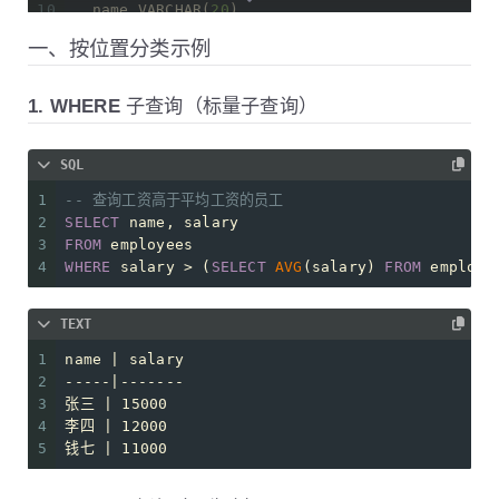
10
  name 
VARCHAR
(
20
),
11
  salary 
DECIMAL
(
10
,
2
),
一、按位置分类示例
12
  dept_id 
INT
,
13
FOREIGN
 KEY (dept_id) 
REFERENCES
 departments
14
);
1. WHERE 子查询（标量子查询）
15
16
-- 示例数据
SQL
17
INSERT
INTO
 departments 
VALUES
18
(
1
, 
'研发部'
), (
2
, 
'销售部'
), (
3
, 
'人事部'
);
1
-- 查询工资高于平均工资的员工
19
2
SELECT
 name, salary 
20
INSERT
INTO
 employees 
VALUES
3
FROM
 employees
21
(
101
, 
'张三'
, 
15000
, 
1
),
4
WHERE
 salary 
>
 (
SELECT
AVG
(salary) 
FROM
 employe
22
(
102
, 
'李四'
, 
12000
, 
1
),
23
(
103
, 
'王五'
, 
8000
, 
2
),
24
(
104
, 
'赵六'
, 
9000
, 
3
),
TEXT
25
(
105
, 
'钱七'
, 
11000
, 
2
);
1
name | salary
2
-----|-------
3
张三 | 15000
4
李四 | 12000
5
钱七 | 11000