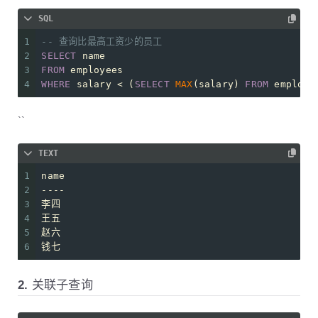
SQL
1
-- 查询比最高工资少的员工
2
SELECT
 name 
3
FROM
 employees
4
WHERE
 salary 
<
 (
SELECT
MAX
(salary) 
FROM
 employe
``
TEXT
1
name
2
----
3
李四
4
王五
5
赵六
6
钱七
2. 关联子查询