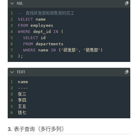
SQL
1
-- 查找研发部和销售部的员工
2
SELECT
 name 
3
FROM
 employees
4
WHERE
 dept_id 
IN
 (
5
SELECT
 id 
6
FROM
 departments 
7
WHERE
 name 
IN
 (
'研发部'
, 
'销售部'
)
8
);
TEXT
1
name
2
----
3
张三
4
李四
5
王五
6
钱七
3. 表子查询（多行多列）