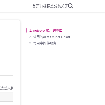
首页
归档
标签
分类
关于
1.
netcore 常用的类库
2.
常用的orm Object Relational Mapping
3.
常用中间件服务
以lambda 表达式来构建强类型验证规则的 ，这样可以让开发人员以清